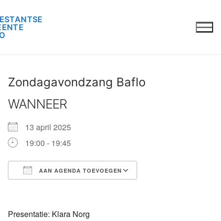
Ga
naar
de
inhoud
Zondagavondzang Baflo
WANNEER
13 april 2025
19:00 - 19:45
AAN AGENDA TOEVOEGEN
Download ICS
Google Calendar
iCalendar
Office 365
Outlook Live
Presentatie: Klara Norg