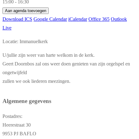
15:00 - 16:30
Aan agenda toevoegen
Download ICS
Google Calendar
iCalendar
Office 365
Outlook
Live
Locatie: Immanuelkerk
U/jullie zijn weer van harte welkom in de kerk.
Geert Doornbos zal ons weer doen genieten van zijn orgelspel en
ongetwijfeld
zullen we ook liederen meezingen.
Algemene gegevens
Postadres:
Heerestraat 30
9953 PJ BAFLO