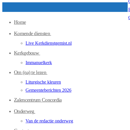
Ga
Menu
Sluiten
naar
Home
de
inhoud
Komende diensten
Live Kerkdienstgemist.nl
Kerkgebouw
Immanuelkerk
Om (na) te lezen
Liturgische kleuren
Gemeenteberichten 2026
Zalencentrum Concordia
Onderweg
Van de redactie onderweg