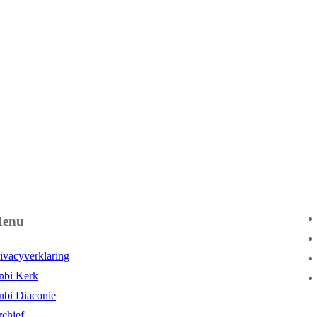
enu
ivacyverklaring
nbi Kerk
nbi Diaconie
chief