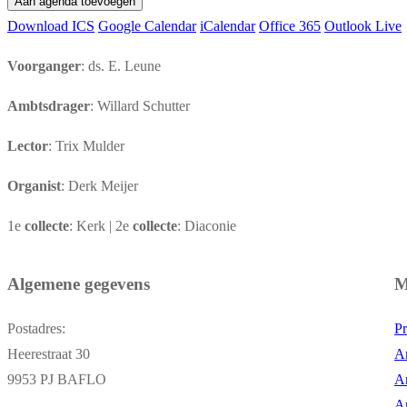
Aan agenda toevoegen
Download ICS
Google Calendar
iCalendar
Office 365
Outlook Live
Voorganger
: ds. E. Leune
Ambtsdrager
: Willard Schutter
Lector
: Trix Mulder
Organist
: Derk Meijer
1e
collecte
: Kerk | 2e
collecte
: Diaconie
Algemene gegevens
M
Postadres:
Pr
Heerestraat 30
A
9953 PJ BAFLO
A
Ar