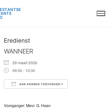
Ga
naar
de
inhoud
Eredienst
WANNEER
29 maart 2026
09:30 - 10:30
AAN AGENDA TOEVOEGEN
Download ICS
Google Calendar
iCalendar
Office 365
Outlook Live
Voorganger: Mevr. G. Haan