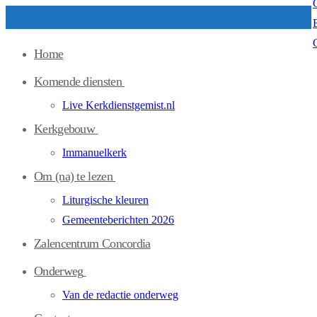
Ga
Menu
Sluiten
naar
Home
de
inhoud
Komende diensten
Live Kerkdienstgemist.nl
Kerkgebouw
Immanuelkerk
Om (na) te lezen
Liturgische kleuren
Gemeenteberichten 2026
Zalencentrum Concordia
Onderweg
Van de redactie onderweg